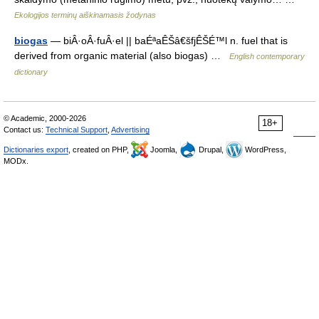
Ekologijos terminų aiškinamasis žodynas
biogas
— biÂ·oÂ·fuÂ·el || baÉªaÊŠâ€šfjÊŠÉ™l n. fuel that is
derived from organic material (also biogas) …
English contemporary
dictionary
© Academic, 2000-2026
18+
Contact us:
Technical Support
,
Advertising
Dictionaries export
, created on PHP,
Joomla,
Drupal,
WordPress,
MODx.