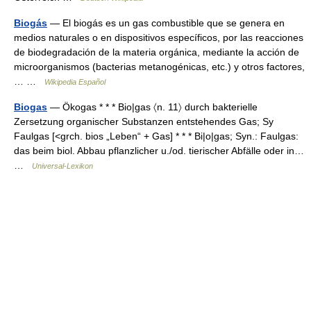
Biogás
— El biogás es un gas combustible que se genera en
medios naturales o en dispositivos específicos, por las reacciones
de biodegradación de la materia orgánica, mediante la acción de
microorganismos (bacterias metanogénicas, etc.) y otros factores,
… …
Wikipedia Español
Biogas
— Ökogas * * * Bio|gas 〈n. 11〉 durch bakterielle
Zersetzung organischer Substanzen entstehendes Gas; Sy
Faulgas [<grch. bios „Leben“ + Gas] * * * Bi|o|gas; Syn.: Faulgas:
das beim biol. Abbau pflanzlicher u./od. tierischer Abfälle oder in…
…
Universal-Lexikon