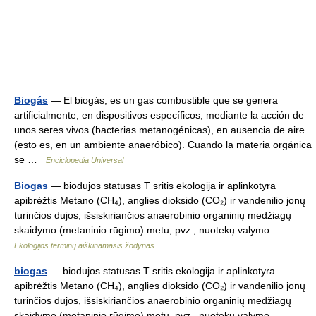
Biogás
— El biogás, es un gas combustible que se genera
artificialmente, en dispositivos específicos, mediante la acción de
unos seres vivos (bacterias metanogénicas), en ausencia de aire
(esto es, en un ambiente anaeróbico). Cuando la materia orgánica
se …
Enciclopedia Universal
Biogas
— biodujos statusas T sritis ekologija ir aplinkotyra
apibrėžtis Metano (CH₄), anglies dioksido (CO₂) ir vandenilio jonų
turinčios dujos, išsiskiriančios anaerobinio organinių medžiagų
skaidymo (metaninio rūgimo) metu, pvz., nuotekų valymo… …
Ekologijos terminų aiškinamasis žodynas
biogas
— biodujos statusas T sritis ekologija ir aplinkotyra
apibrėžtis Metano (CH₄), anglies dioksido (CO₂) ir vandenilio jonų
turinčios dujos, išsiskiriančios anaerobinio organinių medžiagų
skaidymo (metaninio rūgimo) metu, pvz., nuotekų valymo… …