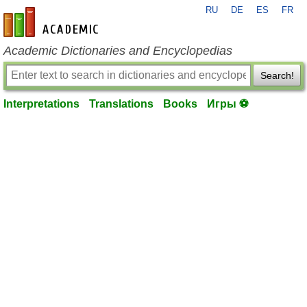
RU
DE
ES
FR
en-academic.com
Academic Dictionaries and Encyclopedias
Search!
Interpretations
Translations
Books
Игры ⚽