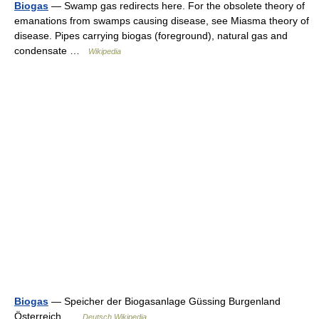
Biogas
— Swamp gas redirects here. For the obsolete theory of
emanations from swamps causing disease, see Miasma theory of
disease. Pipes carrying biogas (foreground), natural gas and
condensate …
Wikipedia
Biogas
— Speicher der Biogasanlage Güssing Burgenland
Österreich …
Deutsch Wikipedia