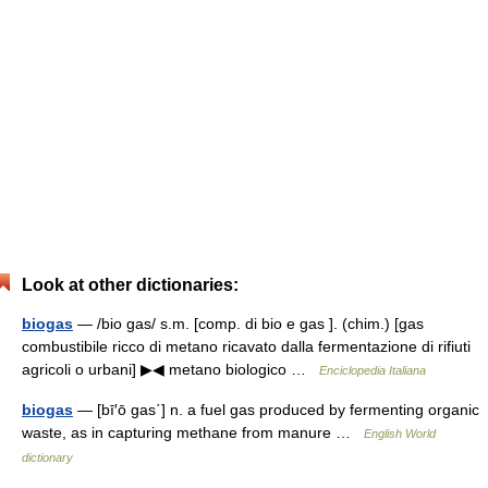
Look at other dictionaries:
biogas
— /bio gas/ s.m. [comp. di bio e gas ]. (chim.) [gas
combustibile ricco di metano ricavato dalla fermentazione di rifiuti
agricoli o urbani] ▶◀ metano biologico …
Enciclopedia Italiana
biogas
— [bī′ō gas΄] n. a fuel gas produced by fermenting organic
waste, as in capturing methane from manure …
English World
dictionary