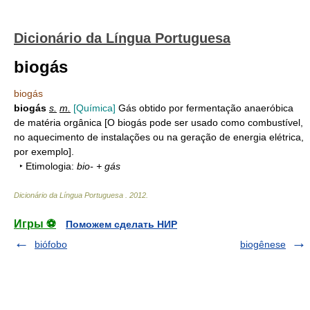
Dicionário da Língua Portuguesa
biogás
biogás
biogás
s.
m.
[Química]
Gás obtido por fermentação anaeróbica
de matéria orgânica [O biogás pode ser usado como combustível,
no aquecimento de instalações ou na geração de energia elétrica,
por exemplo].
‣ Etimologia:
bio- + gás
Dicionário da Língua Portuguesa
.
2012
.
Игры ⚽
Поможем сделать НИР
biófobo
biogênese